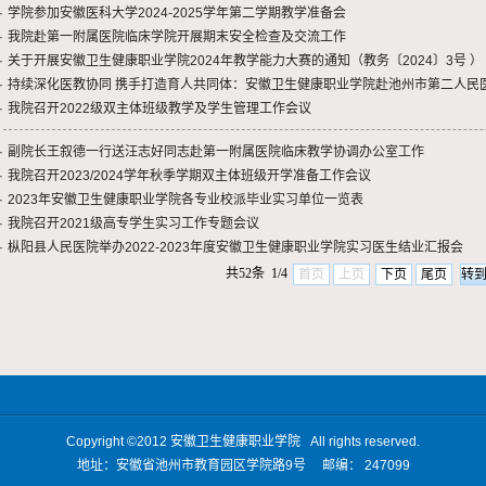
·
学院参加安徽医科大学2024-2025学年第二学期教学准备会
·
我院赴第一附属医院临床学院开展期末安全检查及交流工作
·
关于开展安徽卫生健康职业学院2024年教学能力大赛的通知（教务〔2024〕3号 ）
·
持续深化医教协同 携手打造育人共同体：安徽卫生健康职业学院赴池州市第二人民医院
·
我院召开2022级双主体班级教学及学生管理工作会议
·
副院长王叙德一行送汪志好同志赴第一附属医院临床教学协调办公室工作
·
我院召开2023/2024学年秋季学期双主体班级开学准备工作会议
·
2023年安徽卫生健康职业学院各专业校派毕业实习单位一览表
·
我院召开2021级高专学生实习工作专题会议
·
枞阳县人民医院举办2022-2023年度安徽卫生健康职业学院实习医生结业汇报会
共52条 1/4
首页
上页
下页
尾页
Copyright ©2012
安徽卫生健康职业学院
All rights reserved.
地址：安徽省池州市教育园区学院路9号 邮编：
247099